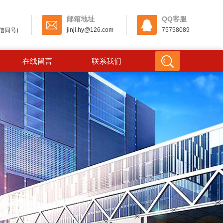
邮箱地址
QQ客服
jinji.hy@126.com
75758089
(微信同号)
在线留言
联系我们